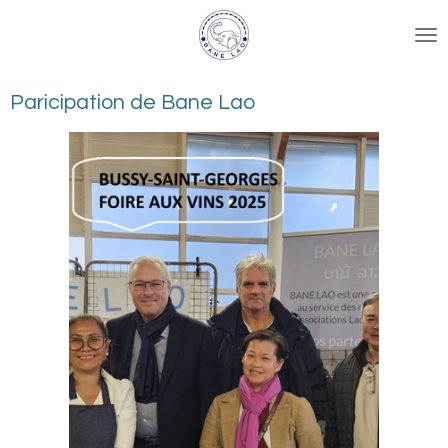
Passer
au
contenu
principal
Paricipation de Bane Lao